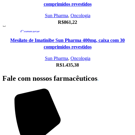
Adicionar à Lista de Desejos
comprimidos revestidos
Sun Pharma
,
Oncologia
R$
861,22
Comparar
Visualização Rápida
Mesilato de Imatinibe Sun Pharma 400mg, caixa com 30
Adicionar à Lista de Desejos
comprimidos revestidos
Sun Pharma
,
Oncologia
R$
1.435,38
Fale com nossos farmacêuticos
.