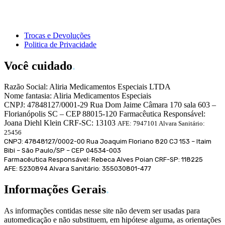
Trocas e Devoluções
Politica de Privacidade
Você cuidado
.
Razão Social: Aliria Medicamentos Especiais LTDA
Nome fantasia: Aliria Medicamentos Especiais
CNPJ: 47848127/0001-29 Rua Dom Jaime Câmara 170 sala 603 –
Florianópolis SC – CEP 88015-120 Farmacêutica Responsável:
Joana Diehl Klein CRF-SC: 13103
AFE: 7947101 Alvara Sanitário:
25456
CNPJ: 47848127/0002-00 Rua Joaquim Floriano 820 CJ 153 – Itaim
Bibi – São Paulo/SP – CEP 04534-003
Farmacêutica Responsável: Rebeca Alves Poian
CRF-SP: 118225
AFE: 5230894 Alvara Sanitário: 355030801-477
Informações Gerais
.
As informações contidas nesse site não devem ser usadas para
automedicação e não substituem, em hipótese alguma, as orientações