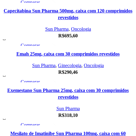
Comparar
Visualização Rápida
Capecitabina
Sun Pharma 500mg, caixa com 120 comprimidos
Adicionar à Lista de Desejos
revestidos
Sun Pharma
,
Oncologia
R$
695,60
Comparar
ESGOTAD
O
Visualização Rápida
Emah
25mg, caixa com 30 comprimidos revestidos
Adicionar à Lista de Desejos
Sun Pharma
,
Ginecologia
,
Oncologia
R$
290,46
Comparar
Visualização Rápida
Exemestano
Sun Pharma 25mg, caixa com 30 comprimidos
Adicionar à Lista de Desejos
revestidos
Sun Pharma
R$
318,10
Comparar
Visualização Rápida
Mesilato de Imatinibe Sun Pharma 100mg, caixa com 60