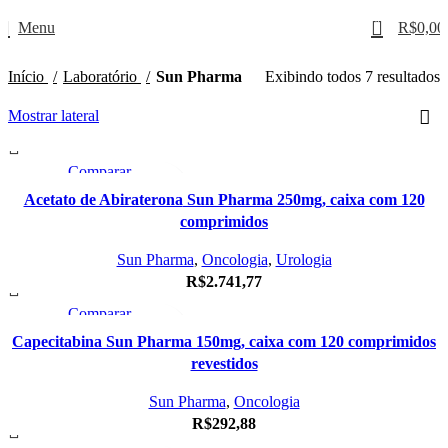
0
Menu
R$
0,00
Início
Laboratório
Sun Pharma
Exibindo todos 7 resultados
Mostrar lateral
Comparar
Visualização Rápida
Acetato de Abiraterona
Sun Pharma 250mg, caixa com 120
Adicionar à Lista de Desejos
comprimidos
Sun Pharma
,
Oncologia
,
Urologia
R$
2.741,77
Comparar
Visualização Rápida
Capecitabina
Sun Pharma 150mg, caixa com 120 comprimidos
Adicionar à Lista de Desejos
revestidos
Sun Pharma
,
Oncologia
R$
292,88