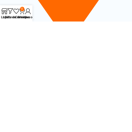
0
Loja
Lista de desejos
Filtros
Carrinho
Minha conta
Rua Dom Jaime Câmara, 170 sala 603 - Centro -
Florianópolis/SC
Aliria com você
.
Quero esse cuidado
Sua rotina mais tranquila
!