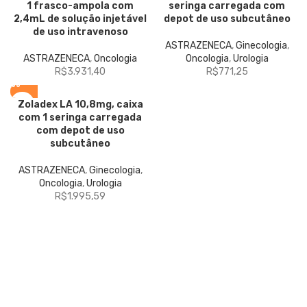
1 frasco-ampola com
seringa carregada com
2,4mL de solução injetável
depot de uso subcutâneo
de uso intravenoso
ASTRAZENECA
,
Ginecologia
,
ASTRAZENECA
,
Oncologia
Oncologia
,
Urologia
R$
3.931,40
R$
771,25
Zoladex
LA 10,8mg, caixa
com 1 seringa carregada
com depot de uso
subcutâneo
ASTRAZENECA
,
Ginecologia
,
Oncologia
,
Urologia
R$
1.995,59