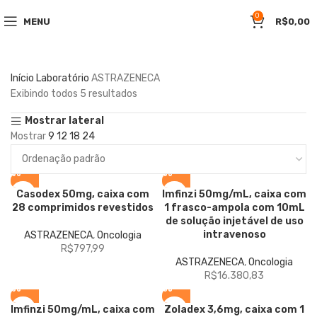
0
MENU
R$
0,00
Início
Laboratório
ASTRAZENECA
Exibindo todos 5 resultados
Mostrar lateral
Mostrar
9
12
18
24
Casodex
50mg, caixa com
Imfinzi
50mg/mL, caixa com
28 comprimidos revestidos
1 frasco-ampola com 10mL
de solução injetável de uso
intravenoso
ASTRAZENECA
,
Oncologia
R$
797,99
ASTRAZENECA
,
Oncologia
R$
16.380,83
Imfinzi
50mg/mL, caixa com
Zoladex
3,6mg, caixa com 1