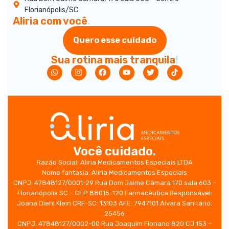
Florianópolis/SC
Aliria com você
.
Quero esse cuidado
Sua rotina mais tranquila
!
Você cuidado
.
Razão Social: Aliria Medicamentos Especiais LTDA
Nome fantasia: Aliria Medicamentos Especiais
CNPJ: 47848127/0001-29 Rua Dom Jaime Câmara 170 sala 603 –
Florianópolis SC – CEP 88015-120 Farmacêutica Responsável:
Joana Diehl Klein CRF-SC: 13103
AFE: 7947101 Alvara Sanitário:
25456
CNPJ: 47848127/0002-00 Rua Joaquim Floriano 820 CJ 153 –