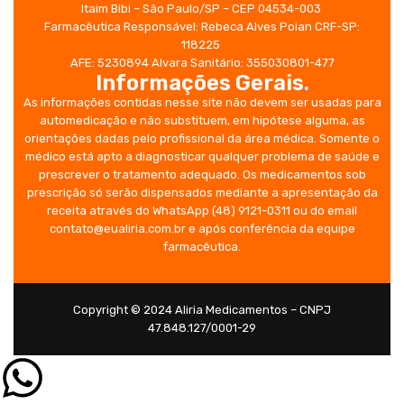
Itaim Bibi – São Paulo/SP – CEP 04534-003
Farmacêutica Responsável: Rebeca Alves Poian
CRF-SP:
118225
AFE: 5230894 Alvara Sanitário: 355030801-477
Informações Gerais
.
As informações contidas nesse site não devem ser usadas para
automedicação e não substituem, em hipótese alguma, as
orientações dadas pelo profissional da área médica. Somente o
médico está apto a diagnosticar qualquer problema de saúde e
prescrever o tratamento adequado. Os medicamentos sob
prescrição só serão dispensados mediante a apresentação da
receita através do WhatsApp (48) 9121-0311 ou do email
contato@eualiria.com.br e após conferência da equipe
farmacêutica.
Copyright © 2024 Aliria Medicamentos – CNPJ
47.848.127/0001-29