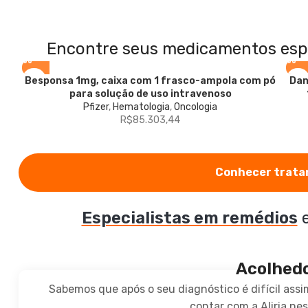
Encontre seus medicamentos esp
Besponsa
1mg, caixa com 1 frasco-ampola com pó
Dan
para solução de uso intravenoso
Pfizer
,
Hematologia
,
Oncologia
R$
85.303,44
Conhecer trat
Especialistas em remédios
e
Acolhed
Sabemos que após o seu diagnóstico é difícil ass
contar com a Aliria n