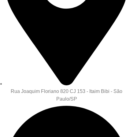
Rua Joaquim Floriano 820 CJ 153 - Itaim Bibi - São
Paulo/SP