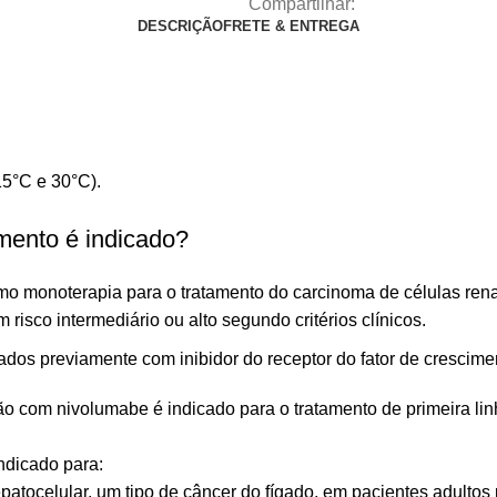
Compartilhar:
DESCRIÇÃO
FRETE & ENTREGA
5°C e 30°C).
mento é indicado?
onoterapia para o tratamento do carcinoma de células renai
 risco intermediário ou alto segundo critérios clínicos.
tados previamente com inibidor do receptor do fator de crescime
 nivolumabe é indicado para o tratamento de primeira linha
dicado para:
atocelular, um tipo de câncer do fígado, em pacientes adultos 