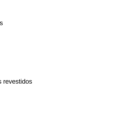
s
 revestidos