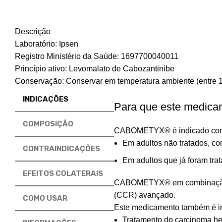
Descrição
Laboratório: Ipsen
Registro Ministério da Saúde: 1697700040011
Princípio ativo: Levomalato de Cabozantinibe
Conservação: Conservar em temperatura ambiente (entre 1
INDICAÇÕES
Para que este medica
COMPOSIÇÃO
CABOMETYX® é indicado como m
Em adultos não tratados, com
CONTRAINDICAÇÕES
Em adultos que já foram tra
EFEITOS COLATERAIS
CABOMETYX® em combinação com
(CCR) avançado.
COMO USAR
Este medicamento também é in
Tratamento do carcinoma hep