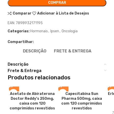
COMPRAR
Comparar
Adicionar à Lista de Desejos
EAN:
7898932171195
Categorias:
Hormonais
,
Ipsen
,
Oncologia
Compartilhar:
DESCRIÇÃO
FRETE & ENTREGA
Descrição
Frete & Entrega
Produtos relacionados
Acetato de Abiraterona
Capecitabina
Sun
Erl
Doctor Reddy’s 250mg,
Pharma 500mg, caixa
caixa com 120
com 120 comprimidos
comprimidos revestidos
revestidos