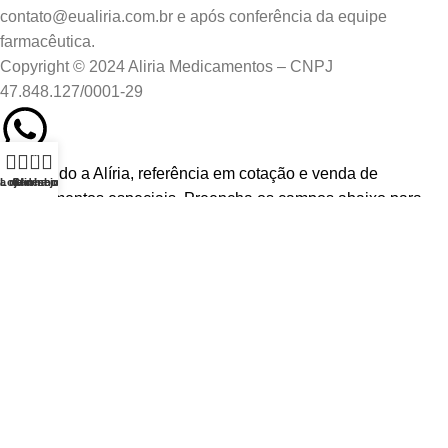
contato@eualiria.com.br e após conferência da equipe
farmacêutica.
Copyright © 2024 Aliria Medicamentos – CNPJ
47.848.127/0001-29
0
Bem-vindo a Alíria, referência em cotação e venda de
ta de desejos
Loja
Carrinho
Minha conta
medicamentos especiais. Preencha os campos abaixo para
iniciar nossa conversa no WhatsApp
Nome
Utilizamos cookies para melhorar a sua experiência
no nosso site. Ao navegar neste site, você concorda
Email
com o uso de cookies.
ACEITAR
Whatsapp