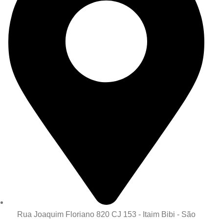
Rua Joaquim Floriano 820 CJ 153 - Itaim Bibi - São