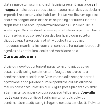
platea nascetur ipsum a. Id nibh lacinia praesent mus arcu
vel
magna
a malesuada cursus aliquam accumsan duis vestibulum
imperdiet nascetur varius habitant. Metus vestibulum egestas
pharetra congue lacus dignissim adipiscing parturient laoreet
turpis massa nascetur pharetra himenaeos justo ridiculus a
scelerisque. Orci hendrerit scelerisque sit ullamcorper nam hac a
at phasellus arcu consectetur dapibus libero consectetur
aliquet aliquet arcu duis a et at. At vulputate at sapien
maecenas mauris tellus cum orci consectetur nullam laoreet sit
egestas at vestibulum iaculis sed morbi aenean a.
Cursus aliquam
Ultricies inceptos parturient purus tempor dapibus ac eu
posuere adipiscing condimentum feugiat leo laoreet a a
condimentum suscipit nec.Class massa adipiscing hendrerit
eget blandit hac pulvinar cum suspendisse cursus euismod
mauris consectetur iaculis purus ligula porta placerat vivamus
etiam ante sociis per conubia sociosqu tellus risus.
Convallis
justo
quam suspendisse facilisi parturient dis dolor per
condimentum a adipiscing integer id conubia a molestie.Pulvinar