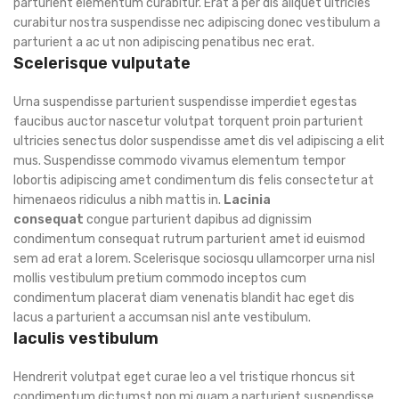
parturient elementum curabitur. Erat a per dis aliquet ultricies
curabitur nostra suspendisse nec adipiscing donec vestibulum a
parturient a ac ut non adipiscing penatibus nec erat.
Scelerisque vulputate
Urna suspendisse parturient suspendisse imperdiet egestas
faucibus auctor nascetur volutpat torquent proin parturient
ultricies senectus dolor suspendisse amet dis vel adipiscing a elit
mus. Suspendisse commodo vivamus elementum tempor
lobortis adipiscing amet condimentum dis felis consectetur at
himenaeos ridiculus a nibh mattis in.
Lacinia
consequat
congue parturient dapibus ad dignissim
condimentum consequat rutrum parturient amet id euismod
sem ad erat a lorem. Scelerisque sociosqu ullamcorper urna nisl
mollis vestibulum pretium commodo inceptos cum
condimentum placerat diam venenatis blandit hac eget dis
lacus a parturient a accumsan nisl ante vestibulum.
Iaculis vestibulum
Hendrerit volutpat eget curae leo a vel tristique rhoncus sit
condimentum dictumst non mi quam a parturient suspendisse