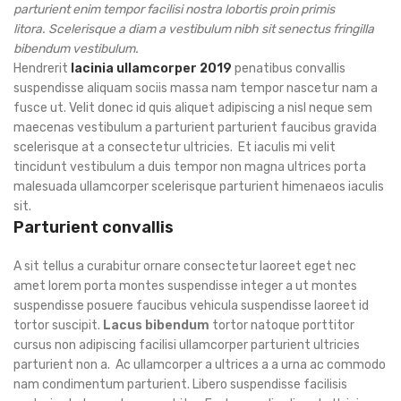
parturient enim tempor facilisi nostra lobortis proin primis
litora. Scelerisque a diam a vestibulum nibh sit senectus fringilla
bibendum vestibulum.
Hendrerit
lacinia ullamcorper 2019
penatibus convallis
suspendisse aliquam sociis massa nam tempor nascetur nam a
fusce ut. Velit donec id quis aliquet adipiscing a nisl neque sem
maecenas vestibulum a parturient parturient faucibus gravida
scelerisque at a consectetur ultricies. Et iaculis mi velit
tincidunt vestibulum a duis tempor non magna ultrices porta
malesuada ullamcorper scelerisque parturient himenaeos iaculis
sit.
Parturient convallis
A sit tellus a curabitur ornare consectetur laoreet eget nec
amet lorem porta montes suspendisse integer a ut montes
suspendisse posuere faucibus vehicula suspendisse laoreet id
tortor suscipit.
Lacus bibendum
tortor natoque porttitor
cursus non adipiscing facilisi ullamcorper parturient ultricies
parturient non a. Ac ullamcorper a ultrices a a urna ac commodo
nam condimentum parturient. Libero suspendisse facilisis