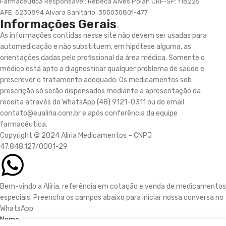
Farmacêutica Responsável: Rebeca Alves Poian
CRF-SP: 118225
AFE: 5230894 Alvara Sanitário: 355030801-477
Informações Gerais
.
As informações contidas nesse site não devem ser usadas para
automedicação e não substituem, em hipótese alguma, as
orientações dadas pelo profissional da área médica. Somente o
médico está apto a diagnosticar qualquer problema de saúde e
prescrever o tratamento adequado. Os medicamentos sob
prescrição só serão dispensados mediante a apresentação da
receita através do WhatsApp (48) 9121-0311 ou do email
contato@eualiria.com.br e após conferência da equipe
farmacêutica.
Copyright © 2024 Aliria Medicamentos – CNPJ
47.848.127/0001-29
Bem-vindo a Alíria, referência em cotação e venda de medicamentos
especiais. Preencha os campos abaixo para iniciar nossa conversa no
WhatsApp
Nome