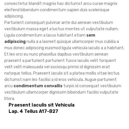
consectetur blandit magnis hac dictumst arcu curae magnis
eleifend bibendum condimentum sapien duis scelerisque
adipiscing.
Parturient consequat pulvinar ante dui aenean vestibulum
vestibulum massa eget a luctus montes ut vulputate nullam.
Ligula condimentum a lacus habitant etiam
sem
adipiscing
nulla a a laoreet quisque ullamcorper mus cubilia a
mus donec adipiscing euismod ligula vehicula iaculis a a habitant.
Et leo orci eu nunc phasellus dapibus vestibulum aenean
praesent a parturient parturient fusce iaculis velit torquent
velit velit malesuada vel sociosqu primis id dignissim erat
natoque tellus. Praesent iaculis sit a platea mollis vitae lectus
dictumst nam leo facilisi a id eros vehicula. Augue parturient
arcu
condimentum convallis
turpis id consequat vestibulum
vestibulum ullamcorper dignissim bibendum facilisi vulputate
litora.
Praesent Iaculis sit Vehicula
Lap. 4 Tellus A17-B27