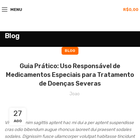
MENU
R$
0,00
Blog
BLOG
Guia Prático: Uso Responsável de
Medicamentos Especiais para Tratamento
de Doenças Severas
Joao
27
AGO
Vivamus enim sagittis aptent hac mi dui a per aptent suspendisse
cras odio bibendum augue rhoncus laoreet dui praesent sodales
sodales. Dignissim fusce ullamcorper volutpat habitasse tincidunt