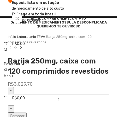
0
0
Especialista em cotação
de medicamento de alto custo
Entrega em todo brasil
Clique para ampliar
INÍCIO
COMPRE ONLINE
CONTATO
Retirada no local
ORÇAMENTO DE MEDICAMENTOS
BULA DESCOMPLICADA
QUEREMOS TE OUVIR
CBD
Início
Laboratório
TEVA
Rarija 250mg, caixa com 120
comprimidos revestidos
R$
0,00
Rarija 250mg, caixa com
Pesquisar
120 comprimidos revestidos
Menu
R$
3.029,70
R$
0,00
Comprar