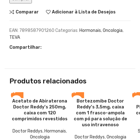
Comparar
Adicionar à Lista de Desejos
EAN:
7898587901260
Categorias:
Hormonais
,
Oncologia
,
TEVA
Compartilhar:
Produtos relacionados
Acetato de Abiraterona
Bortezomibe
Doctor
Doctor Reddy’s 250mg,
Reddy’s 3,5mg, caixa
P
caixa com 120
com 1 frasco-ampola
c
comprimidos revestidos
com pó para solução de
uso intravenoso
Doctor Reddys
,
Hormonais
,
Oncologia
Doctor Reddys
,
Oncologia