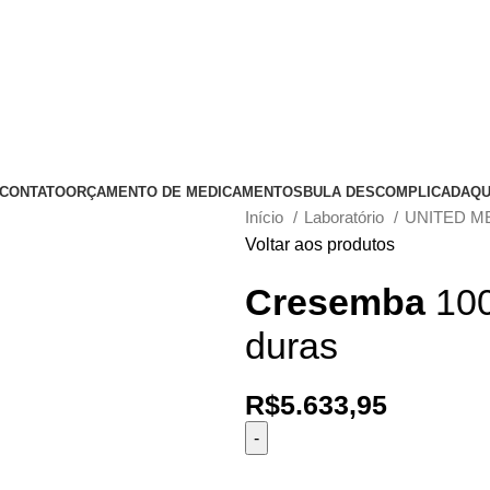
CONTATO
ORÇAMENTO DE MEDICAMENTOS
BULA DESCOMPLICADA
QU
Início
Laboratório
UNITED M
Voltar aos produtos
Cresemba
100
duras
R$
5.633,95