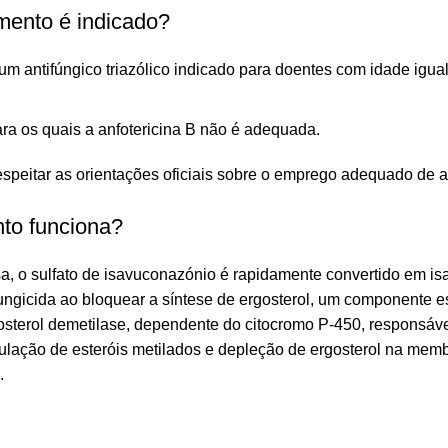
mento é indicado?
antifúngico triazólico indicado para doentes com idade igual 
a os quais a anfotericina B não é adequada.
peitar as orientações oficiais sobre o emprego adequado de ag
to funciona?
a, o sulfato de isavuconazónio é rapidamente convertido em is
ungicida ao bloquear a síntese de ergosterol, um componente e
osterol demetilase, dependente do citocromo P-450, responsáve
ção de esteróis metilados e depleção de ergosterol na membr
.