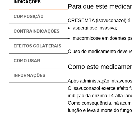
INDICAÇÕES
Para que este medica
COMPOSIÇÃO
CRESEMBA (isavuconazol) é um 
aspergilose invasiva;
CONTRAINDICAÇÕES
mucormicose em doentes par
EFEITOS COLATERAIS
O uso do medicamento deve res
COMO USAR
Como este medicamen
INFORMAÇÕES
Após administração intravenos
O isavuconazol exerce efeito f
inibição da enzima 14-alfa-lan
Como consequência, há acumula
função e leva à morte do fungo