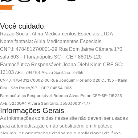
Você cuidado
.
Razão Social: Aliria Medicamentos Especiais LTDA
Nome fantasia: Aliria Medicamentos Especiais
CNPJ: 47848127/0001-29 Rua Dom Jaime Câmara 170
sala 603 – Florianópolis SC – CEP 88015-120
Farmacêutica Responsável: Joana Diehl Klein CRF-SC:
13103
AFE: 7947101 Alvara Sanitário: 25456
CNPJ: 47848127/0002-00 Rua Joaquim Floriano 820 CJ 153 – Itaim
Bibi – São Paulo/SP – CEP 04534-003
Farmacêutica Responsável: Rebeca Alves Poian
CRF-SP: 118225
AFE: 5230894 Alvara Sanitário: 355030801-477
Informações Gerais
.
As informações contidas nesse site não devem ser usadas
para automedicação e não substituem, em hipótese
alguma, as orientações dadas pelo profissional da área