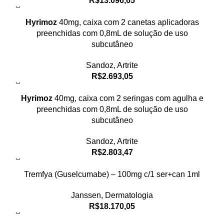
R$
13.096,65
Hyrimoz
40mg, caixa com 2 canetas aplicadoras
preenchidas com 0,8mL de solução de uso
subcutâneo
Sandoz
,
Artrite
R$
2.693,05
Hyrimoz
40mg, caixa com 2 seringas com agulha e
preenchidas com 0,8mL de solução de uso
subcutâneo
Sandoz
,
Artrite
R$
2.803,47
Tremfya (Guselcumabe) – 100mg c/1 ser+can 1ml
Janssen
,
Dermatologia
R$
18.170,05